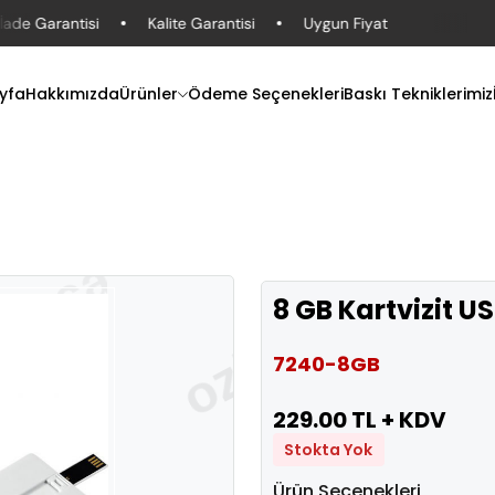
ade Garantisi
Kalite Garantisi
Uygun Fiyat
yfa
Hakkımızda
Ürünler
Ödeme Seçenekleri
Baskı Tekniklerimiz
8 GB Kartvizit US
7240-8GB
229.00 TL + KDV
Stokta Yok
Ürün Seçenekleri