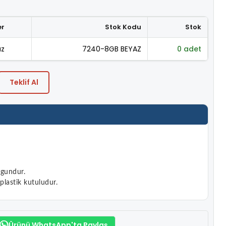
er
Stok Kodu
Stok
az
7240-8GB BEYAZ
0 adet
Teklif Al
ygundur.
plastik kutuludur.
Ürünü WhatsApp'ta Paylaş