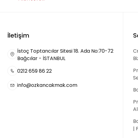
İletişim
S
İstoç Toptancılar Sitesi 18. Ada No:70-72
Cr
Bağcılar - İSTANBUL
B
P
0212 659 86 22
S
info@ozkancakmak.com
Ba
P
A
Ba
|