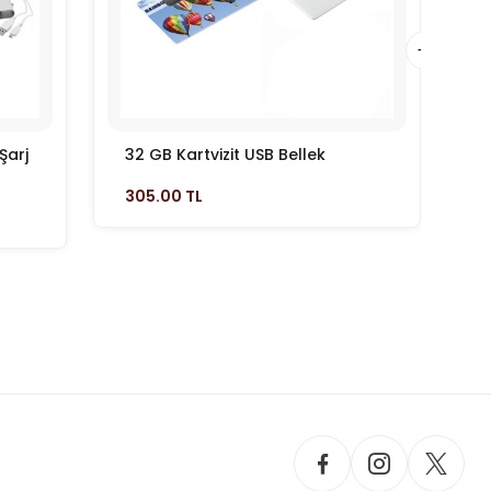
Şarj
32 GB Kartvizit USB Bellek
A
305.00 TL
2