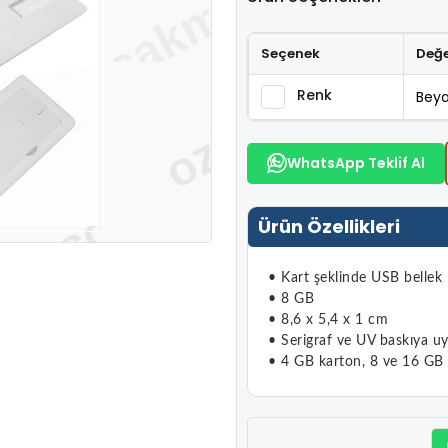
Seçenek
Değ
Renk
Bey
WhatsApp Teklif Al
Ürün Özellikleri
• Kart şeklinde USB bellek
• 8 GB
• 8,6 x 5,4 x 1 cm
• Serigraf ve UV baskıya u
• 4 GB karton, 8 ve 16 GB 