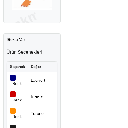
Stokta Var
Ürün Seçenekleri
Seçenek
Değer
Stok Kodu
Stok
6453
Lacivert
460 adet
LACİVERT
Renk
6453
Kırmızı
3 adet
KIRMIZI
Renk
6453
Turuncu
72 adet
TURUNCU
Renk