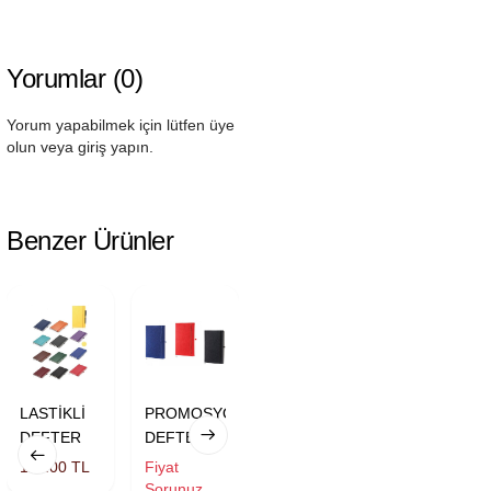
Yorumlar (0)
Yorum yapabilmek için lütfen üye
olun veya giriş yapın.
Benzer Ürünler
Termo Deri
LASTİKLİ
PROMOSYON
Kenarları
DEFTER
DEFTER
Boyalı
184.00 TL
115.00 TL
Fiyat
Termoderi
Mıknatıslı
Sorunuz