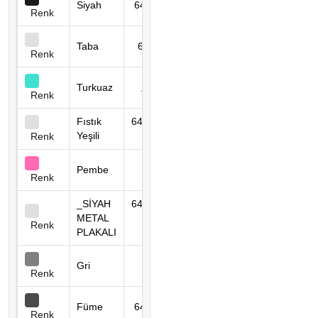
Siyah
6453 SİYAH
0 adet
Renk
Taba
6453 TABA
2.583 adet
Renk
6453
Turkuaz
2.423 adet
TURKUAZ
Renk
Fıstık
6453 FISTIK
0 adet
Yeşili
YEŞİLİ
Renk
6453
Pembe
0 adet
PEMBE
Renk
_SİYAH
6453_SİYAH
METAL
METAL
0 adet
Renk
PLAKALI
PLAKALI
Gri
6453 GRİ
0 adet
Renk
Füme
6453 FÜME
107 adet
Renk