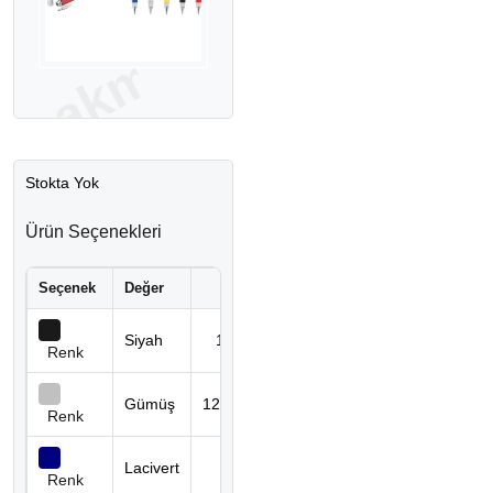
Stokta Yok
Ürün Seçenekleri
Seçenek
Değer
Stok Kodu
Stok
Siyah
1212 SİYAH
0 adet
Renk
Gümüş
1212 GÜMÜŞ
0 adet
Renk
1212
Lacivert
0 adet
LACİVERT
Renk