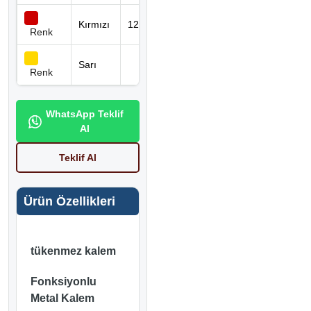
Kırmızı
1212 KIRMIZI
0 adet
Renk
Sarı
1212 SARI
0 adet
Renk
WhatsApp Teklif
Al
Teklif Al
Ürün Özellikleri
tükenmez kalem
Fonksiyonlu
Metal Kalem