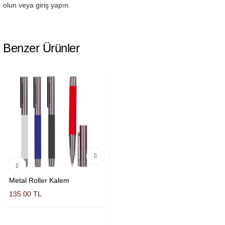
olun veya giriş yapın.
Benzer Ürünler
Metal Roller Kalem
I
135.00 TL
Metal Roller Kalem
148.00 TL