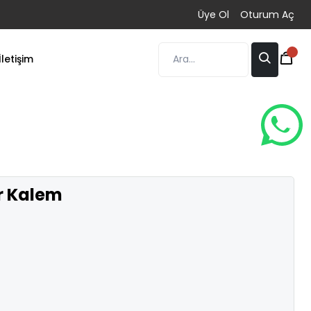
Üye Ol
Oturum Aç
İletişim
er Kalem