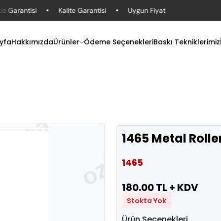
 Garantisi
Kalite Garantisi
Uygun Fiyat
yfa
Hakkımızda
Ürünler
Ödeme Seçenekleri
Baskı Tekniklerimiz
1465 Metal Roll
1465
180.00 TL + KDV
Stokta Yok
Ürün Seçenekleri