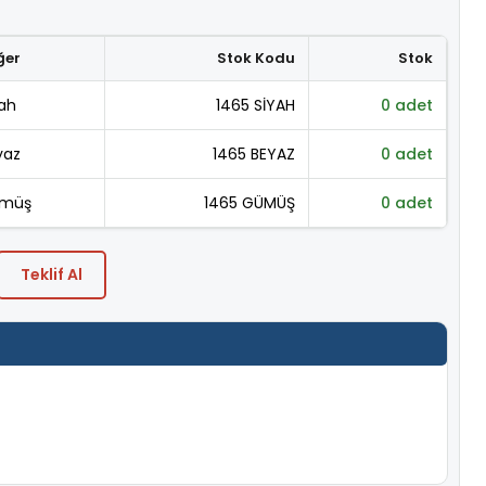
ğer
Stok Kodu
Stok
yah
1465 SİYAH
0 adet
yaz
1465 BEYAZ
0 adet
müş
1465 GÜMÜŞ
0 adet
Teklif Al