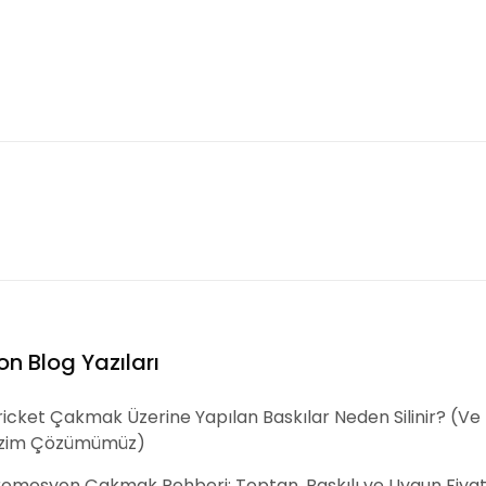
on Blog Yazıları
icket Çakmak Üzerine Yapılan Baskılar Neden Silinir? (Ve
izim Çözümümüz)
romosyon Çakmak Rehberi: Toptan, Baskılı ve Uygun Fiyat