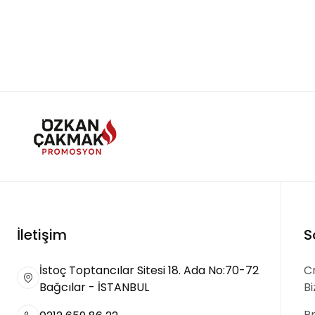
İletişim
S
İstoç Toptancılar Sitesi 18. Ada No:70-72
Cr
Bağcılar - İSTANBUL
B
P