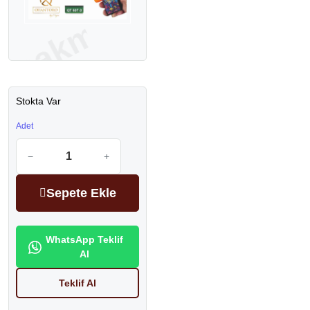
Stokta Var
Adet
−
+
Sepete Ekle
WhatsApp Teklif
Al
Teklif Al